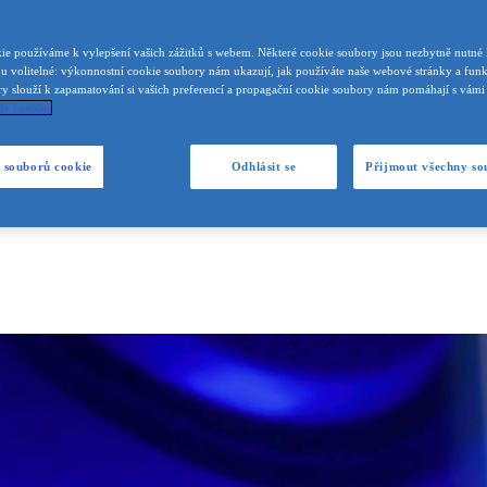
e používáme k vylepšení vašich zážitků s webem. Některé cookie soubory jsou nezbytně nutné 
ou volitelné: výkonnostní cookie soubory nám ukazují, jak používáte naše webové stránky a fun
y slouží k zapamatování si vašich preferencí a propagační cookie soubory nám pomáhají s vámi s
dy cookies
 souborů cookie
Odhlásit se
Přijmout všechny so
t.