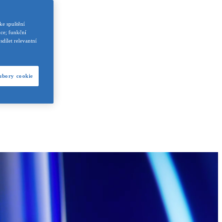
ke spuštění
kce; funkční
dílet relevantní
ubory cookie