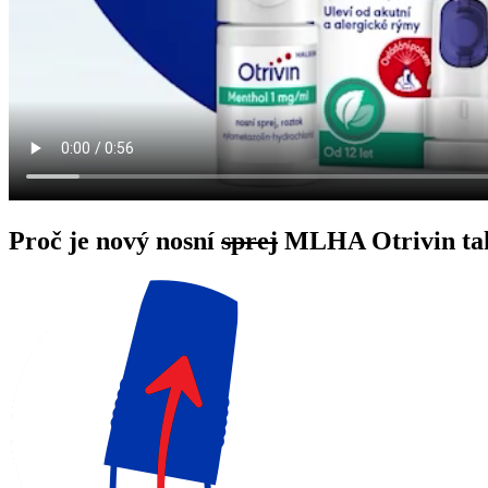
Proč je
nový nosní
sprej
MLHA Otrivin
ta