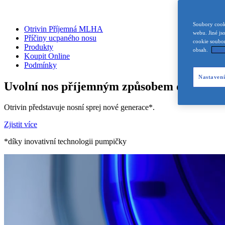
Soubory cooki
Otrivin Příjemná MLHA
webu. Jiné js
Příčiny ucpaného nosu
cookie soubor
Produkty
obsah.
Zása
Koupit Online
Podmínky
Nastavení
Uvolní nos příjemným způsobem do 2 minu
Otrivin představuje nosní sprej nové generace*.
Zjistit více
*díky inovativní technologii pumpičky