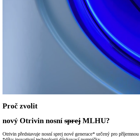
Proč zvolit
nový Otrivin nosní
sprej
MLHU?
Otrivin představuje nosní sprej nové generace* určený pro příjemnou
*díky inovativní technologii dávkovací pumpičky